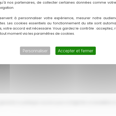
 qu'à nos partenaires, de collecter certaines données comme votre
quillité d'esprit, sachant que votre toiture est entre de bonnes 
vigation.
rtwood !
servent à personnaliser votre expérience, mesurer notre audien
ntes. Les cookies essentiels au fonctionnement du site sont autom
 une décision judicieuse qui allie durabilité, esthétique et perfo
es, votre accord est nécessaire. Vous gardez le contrôle : acceptez, 
 tout moment via les paramètres de cookies.
re tout au long de votre projet.
 passer ! Notre équipe passionnée est prête à vous guider dans vo
Personnaliser
Accepter et fermer
ctez-nous dès aujourd'hui et ensemble, donnons vie à votre proj
galvanisé ou prélaqué, reconnu pour sa légèreté, sa durabilité 