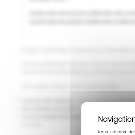
Le bac acier est souvent utilisé dans des cons
succès dans les projets résidentiels moderne
Pourquoi Choisir Atelier Artwood pour la Pose de Bac A
Vous vous demandez sûrement : qu'est-ce qui rend
sommes le partenaire idéal pour transformer votre toi
Notre équipe d'experts met à votre disposition :
Un savoir-faire artisanal
: Chaque projet est réalisé av
Des matériaux de qualité
: Nous sélectionnons des pro
Un accompagnement personnalisé
: De l'étude initi
au mieux.
Nous utilisons de