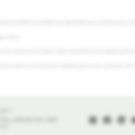
?
nlever la saleté et les débris est généralement suffisant pour 
bac acier ?
 de couleurs et de styles. Cela vous permet de l'adapter parfai
e bac acier ou nos services, n'hésitez pas à nous contacter. Nou
 59 77
 PAUL LANGEVIN 33127 SAINT-
LLAC