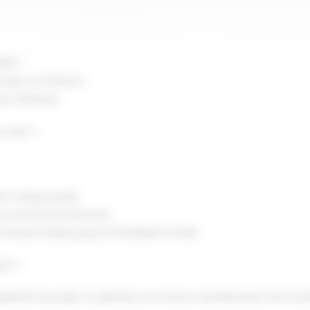
tien.
eurs et finitions.
e intérieure.
 acier ?
de chaque projet.
eux de l'environnement.
l’étude initiale jusqu’à l’installation finale.
ier ?
mplexité du projet. En général, une toiture standard peut être inst