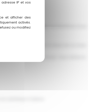
 adresse IP et vos
mains.
ce et afficher des
atiquement activés.
rmance. Avec
Atelier Artwood
, vous bénéficiez d'une
refusez ou modifiez
tre démarche et à réaliser la toiture de vos rêves.
et de pose de bac acier à Pessac. Vous méritez le
et son esthétique moderne.