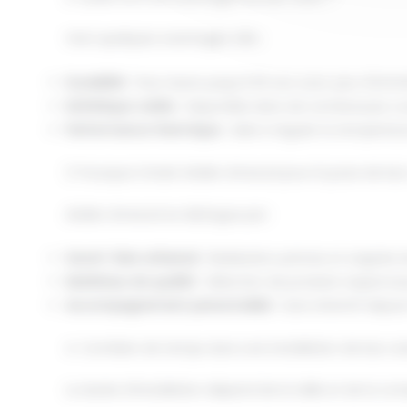
Voici quelques avantages clés :
Durabilité
: Peut durer jusqu'à 50 ans avec peu d'entre
Esthétique variée
: Disponible dans de nombreuses coul
Performance thermique
: Aide à réguler la températur
3. Pourquoi choisir Atelier Artwood pour la pose de bac
Atelier Artwood se distingue par :
Savoir-faire artisanal
: Réalisation précise et soignée 
Matériaux de qualité
: Sélection de produits respectu
Accompagnement personnalisé
: Suivi attentif depuis 
4. Combien de temps dure une installation de bac ac
La durée d'installation dépend de la taille et de la co