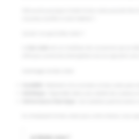
Découvrez pourquoi choisir le bac acier pourrait être
nouveau souffle à votre habitat ?
Qu'est-ce que le Bac Acier ?
Le
bac acier
est un matériau de couverture qui se dist
efficace contre les intempéries tout en ajoutant un
Avantages du Bac Acier
Durabilité
: Résistant à la corrosion, le bac acier peut
Esthétique
: Disponible dans une variété de couleurs et
Performance thermique
: Son isolation performante c
En choisissant le bac acier pour votre toiture, vous o
Le Saviez-vous ?