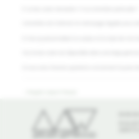
5. Le bac acier nécessite-t-il un entretien particulier 
L’entretien est minimal. Un nettoyage régulier pour e
6. Puis-je personnaliser la couleur et le style de mon 
Oui, le bac acier est disponible dans une large gamme
Si vous avez d'autres questions concernant la pose d
←
Pergola carport Pessac
06 68 08
30 ALLEE
JEAN-D'I