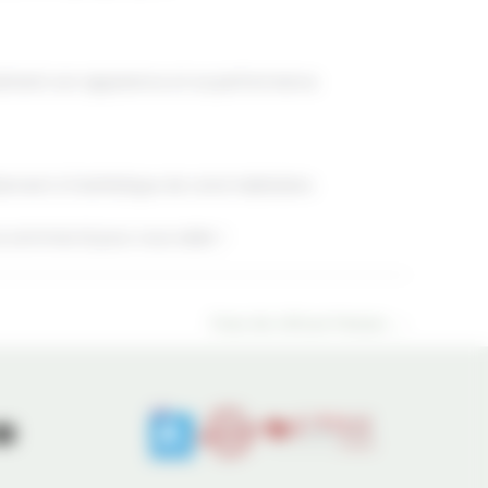
maintenir son apparence et sa performance.
tement à l'esthétique de votre habitation.
s sommes là pour vous aider !
Pose de clôture Pessac
→