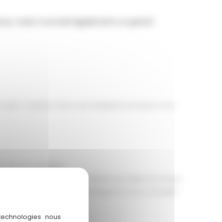
tance, mais il connaît également un grand
 acier ? Laissez-nous vous expliquer pourquoi nous
ur de vos attentes.
offrir une couverture qui résiste aux aléas du temps.
omprendre vos besoins spécifiques et vous conseiller
 technologies nous