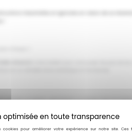
tructions industrielles et agricoles en raison de sa résis
s !
cier à Pessac ?
Atelier Artwood
le choix évident pour votre projet de pose de bac
ture en un véritable atout esthétique et fonctionnel.
ec précision et passion, garantissant un résultat final à la haute
duits durables et respectueux de l'environnement, afin de vous 
ale jusqu'à la réalisation finale, nous sommes à vos côtés pour c
s cookies pour améliorer votre expérience sur notre site. Ces