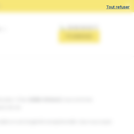
r
Tout refuser
06 68 08 59 77
ITE BARDAGE
ez plus ! Chez
Atelier Artwood
, nous sommes
ce de vie.
cable et une longévité exceptionnelle. Que vous soyez