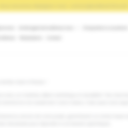
Nous recrutons, Rejoignez-nous : contact@atelierArtWood.f
ure bois
Aménagement extérieur bois
Charpente & couverture
ntérieur
Réalisations
Contact
 de Bac Acier à Pessac !
e avec un matériau alliant esthétique et durabilité ? Ne cherch
ui transforme non seulement votre maison, mais aussi votre espa
tisanal au service de votre projet, garantissant un rendu impec
tise nécessaire pour répondre à vos besoins spécifiques.