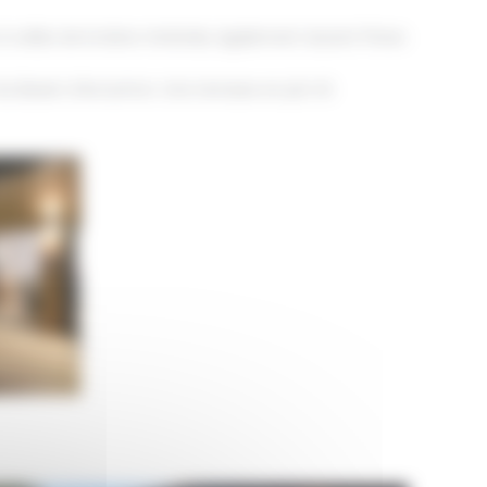
 celles de la laine minérale, également durant l’hiver.
du Bassin d’Arcachon. Une terrasse en pin US