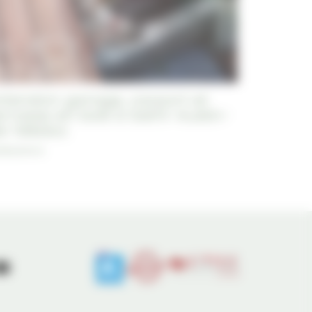
xtension garage, carport et
errasse en bois à Saint-Aubin-
e-Médoc
alisations