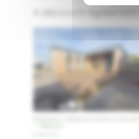
A découvrir également
Maisons ossature bois à Hourt
– Médoc
Réalisations