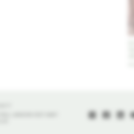
E
t
d
Ré
 59 77
 PAUL LANGEVIN 33127 SAINT-
LLAC