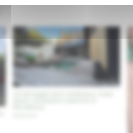
Aménagement extérieur avec
deck coulissant piscine à
Bordeaux
in
Réalisations