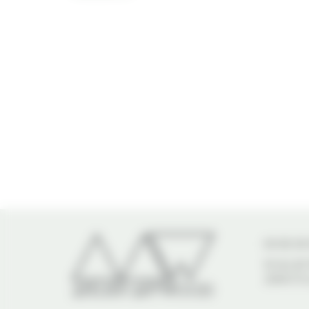
06 68 08
30 ALLEE
JEAN-D'I