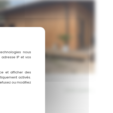
Aucune légende
 technologies nous
 adresse IP et vos
ce et afficher des
atiquement activés.
refusez ou modifiez
Article suivant
→