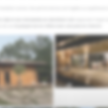
 l’isolation sonore. Ses performances sont égales ou supérieures à
en tuile et ses menuiseries en aluminium noir
respectent l’esprit 
s de vie,
le parquet est en chêne avec une pose en chevron
.
Aucune légende