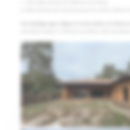
de la fibre de bois en 300mm en toiture
La fibre de bois est reconnue pour le confort d’été et
Son bardage type volige et couvre-joints, sa toiture 
autoclave classe 4 ceinture la maison. Dans les pièce
Aucune légende