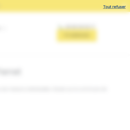
r
Tout refuser
06 68 08 59 77
ITE BARDAGE
erret
e maisons individuelles. Située sur la commune de