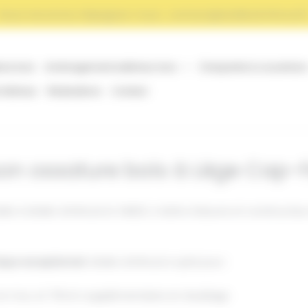
Nous recrutons, Rejoignez-nous : contact@atelierArtWood.f
ure bois
Aménagement extérieur bois
Charpente & couverture
ntérieur
Réalisations
Contact
on ossature bois à Lège Cap-F
 à Atelier ArtWood et OMDO, maître d’œuvre et constructeur d
ique exceptionnel
. Atelier ArtWood a opté pour :
 en mur, et 70mm supplémentaires en doublage