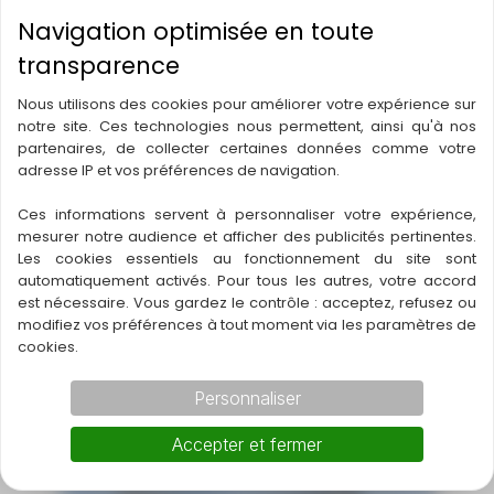
Nous utilisons des cookies pour améliorer votre expérience sur
notre site. Ces technologies nous permettent, ainsi qu'à nos
partenaires, de collecter certaines données comme votre
adresse IP et vos préférences de navigation.
Ces informations servent à personnaliser votre expérience,
mesurer notre audience et afficher des publicités pertinentes.
Les cookies essentiels au fonctionnement du site sont
automatiquement activés. Pour tous les autres, votre accord
est nécessaire. Vous gardez le contrôle : acceptez, refusez ou
Maison ossature bois à Lège
modifiez vos préférences à tout moment via les paramètres de
Cap-Ferret
cookies.
Réalisations
Personnaliser
Accepter et fermer