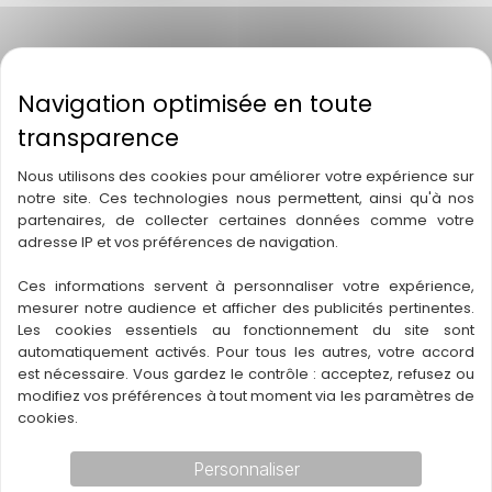
A découvrir également
Nous utilisons des cookies pour améliorer votre expérience sur
notre site. Ces technologies nous permettent, ainsi qu'à nos
partenaires, de collecter certaines données comme votre
adresse IP et vos préférences de navigation.
Ces informations servent à personnaliser votre expérience,
mesurer notre audience et afficher des publicités pertinentes.
Les cookies essentiels au fonctionnement du site sont
automatiquement activés. Pour tous les autres, votre accord
est nécessaire. Vous gardez le contrôle : acceptez, refusez ou
modifiez vos préférences à tout moment via les paramètres de
cookies.
Maison ossature bois à Lège
Personnaliser
Cap-Ferret